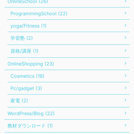
OnlineSchool (26)
ProgrammingSchool (22)
yoga/Fitness (1)
学習塾 (2)
資格/講座 (1)
OnlineShopping (23)
Cosmetics (18)
Pc/gadget (3)
家電 (2)
WordPress/Blog (22)
教材ダウンロード (1)