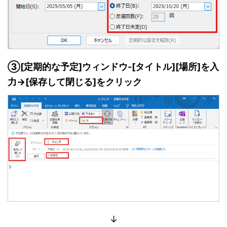
③[定期的な予定]ウィンドウ-[タイトル][場所]を入
力→[保存して閉じる]をクリック
↓