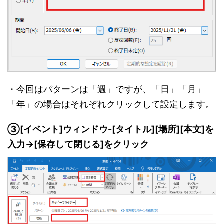
・今回はパターンは「週」ですが、「日」「月」
「年」の場合はそれぞれクリックして設定します。
③[イベント]ウィンドウ-[タイトル][場所][本文]を
入力→[保存して閉じる]をクリック