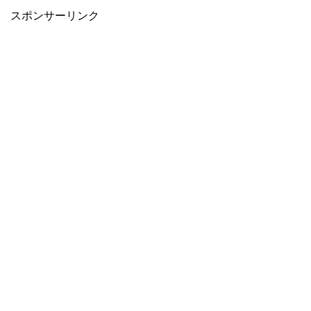
スポンサーリンク