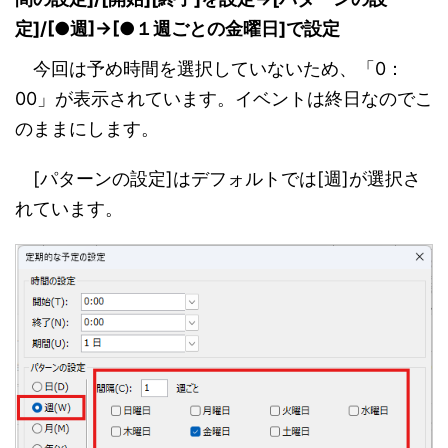
定]/[●週]→[●１週ごとの金曜日]で設定
今回は予め時間を選択していないため、「0：
00」が表示されています。イベントは終日なのでこ
のままにします。
[パターンの設定]はデフォルトでは[週]が選択さ
れています。