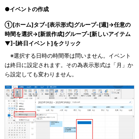
●イベントの作成
①[ホーム]タブ-[表示形式]グループ-[週]→任意の
時間を選択→[新規作成]グループ-[新しいアイテム
▼]-[終日イベント]をクリック
※選択する日時の時間帯は問いません。イベント
は終日に設定されます。その為表示形式は「月」か
ら設定しても変わりません。