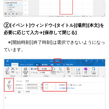
②[イベント]ウィンドウ-[タイトル][場所][本文]を
必要に応じて入力→[保存して閉じる]
※[開始時刻][終了時刻]は選択できないようになっ
ています。