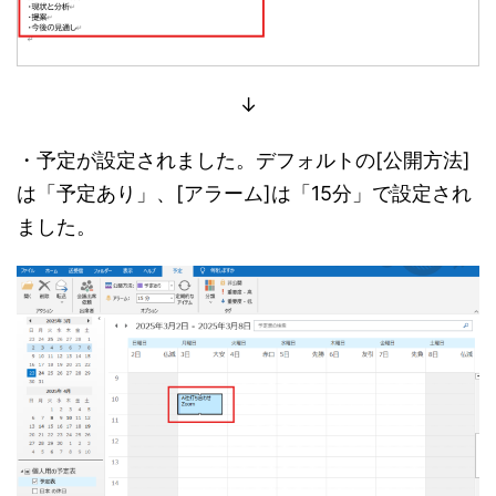
↓
・予定が設定されました。デフォルトの[公開方法]
は「予定あり」、[アラーム]は「15分」で設定され
ました。