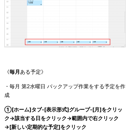
《
毎月
ある予定》
・毎月 第2水曜日 バックアップ作業をする予定を作
成
①[ホーム]タブ-[表示形式]グループ-[月]をクリッ
ク→該当する日をクリック→範囲内で右クリック
→[新しい定期的な予定]をクリック