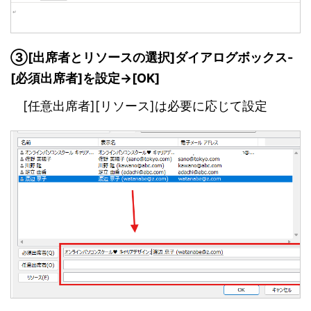
③[出席者とリソースの選択]ダイアログボックス-
[必須出席者]を設定→[OK]
[任意出席者][リソース]は必要に応じて設定