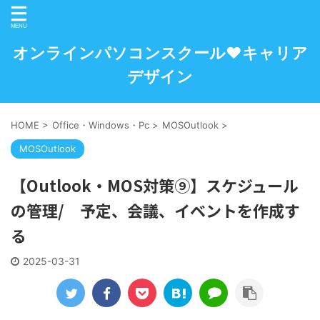
オンラインパソコンスクール♥キャリア
デザイン
HOME
>
Office・Windows・Pc
>
MOSOutlook
>
MOSOutlook
【Outlook・MOS対策⑨】スケジュール
の管理/ 予定、会議、イベントを作成す
る
2025-03-31