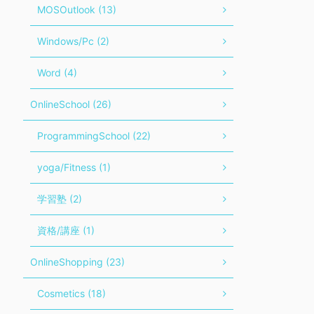
MOSOutlook (13)
Windows/Pc (2)
Word (4)
OnlineSchool (26)
ProgrammingSchool (22)
yoga/Fitness (1)
学習塾 (2)
資格/講座 (1)
OnlineShopping (23)
Cosmetics (18)