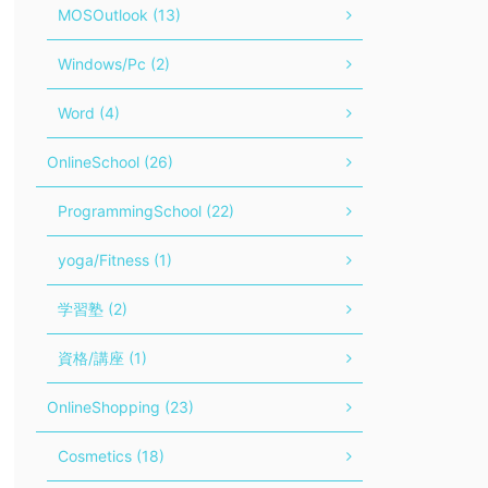
MOSOutlook (13)
Windows/Pc (2)
Word (4)
OnlineSchool (26)
ProgrammingSchool (22)
yoga/Fitness (1)
学習塾 (2)
資格/講座 (1)
OnlineShopping (23)
Cosmetics (18)