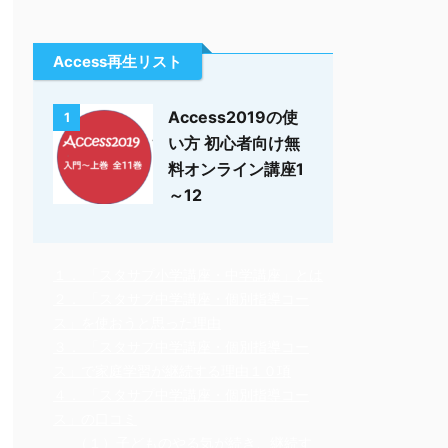
Access再生リスト
Access2019の使
1
い方 初心者向け無
料オンライン講座1
～12
１． 「スタサプ小学講座・中学講座」とは
２． 「スタサプ中学講座・個別指導コー
ス」を使おうと思った理由
３． 「スタサプ中学講座・個別指導コー
ス」で家庭学習が継続する理由１０項
４． 「スタサプ中学講座・個別指導コー
ス」の口コミ
（１）子どものやる気が続き、継続す