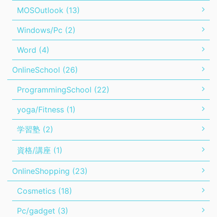
MOSOutlook (13)
Windows/Pc (2)
Word (4)
OnlineSchool (26)
ProgrammingSchool (22)
yoga/Fitness (1)
学習塾 (2)
資格/講座 (1)
OnlineShopping (23)
Cosmetics (18)
Pc/gadget (3)