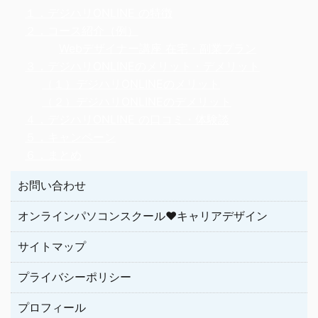
１．デジハリONLINE の特徴
２．コース紹介（例）
Webデザイナー講座 在宅・副業プラン
３．デジハリONLINEのメリット・デメリット
（１）デジハリONLINEのメリット
（２）デジハリONLINEのデメリット
４．デジハリONLINE の口コミ・体験談
５．キャンペーン
６．まとめ
お問い合わせ
オンラインパソコンスクール♥キャリアデザイン
サイトマップ
プライバシーポリシー
プロフィール