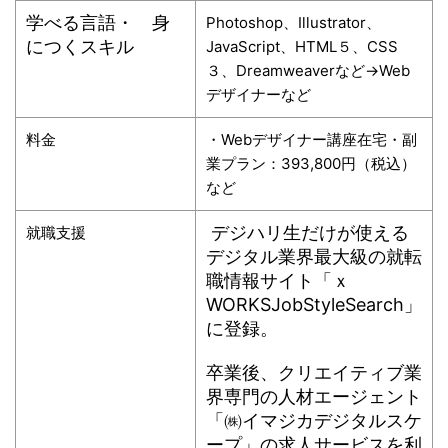
学べる言語・ 身
Photoshop、Illustrator、
につくスキル
JavaScript、HTML５、CSS
３、Dreamweaverなど→Web
デザイナーなど
料金
・Webデザイナー講座在宅・副
業プラン：393,800円（税込）
など
デジハリ生だけが使える
就職支援
デジタル業界最大級の就転
職情報サイト「ｘ
WORKSJobStyleSearch」
に登録。
卒業後、クリエイティブ業
界専門の人材エージェント
「㈱イマジカデジタルスケ
ープ」の求人サービスを利