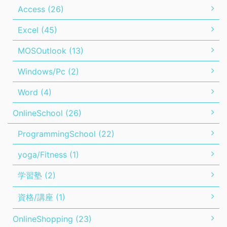
Access (26)
Excel (45)
MOSOutlook (13)
Windows/Pc (2)
Word (4)
OnlineSchool (26)
ProgrammingSchool (22)
yoga/Fitness (1)
学習塾 (2)
資格/講座 (1)
OnlineShopping (23)