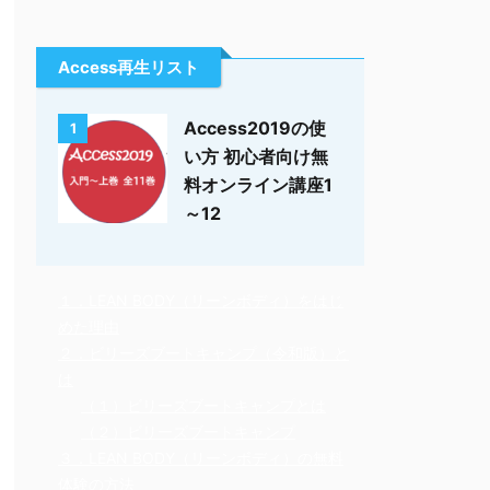
Access再生リスト
Access2019の使
1
い方 初心者向け無
料オンライン講座1
～12
１．LEAN BODY（リーンボディ）をはじ
めた理由
２．ビリーズブートキャンプ（令和版）と
は
（１）ビリーズブートキャンプとは
（２）ビリーズブートキャンプ
３．LEAN BODY（リーンボディ）の無料
体験の方法