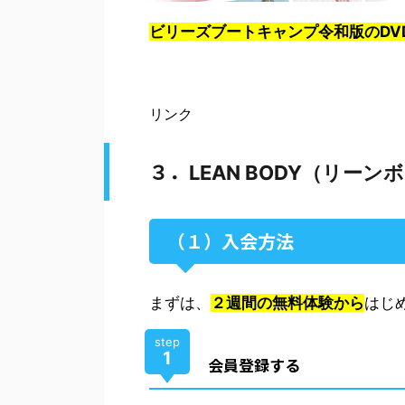
ビリーズブートキャンプ令和版のDV
リンク
３．
LEAN BODY（リー
（１）入会方法
まずは、
２週間の無料体験から
はじ
step
1
会員登録する