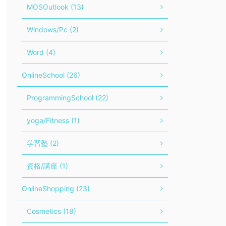
MOSOutlook (13)
Windows/Pc (2)
Word (4)
OnlineSchool (26)
ProgrammingSchool (22)
yoga/Fitness (1)
学習塾 (2)
資格/講座 (1)
OnlineShopping (23)
Cosmetics (18)