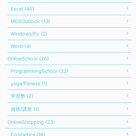
Excel (45)
MOSOutlook (13)
Windows/Pc (2)
Word (4)
OnlineSchool (26)
ProgrammingSchool (22)
yoga/Fitness (1)
学習塾 (2)
資格/講座 (1)
OnlineShopping (23)
Cosmetics (18)