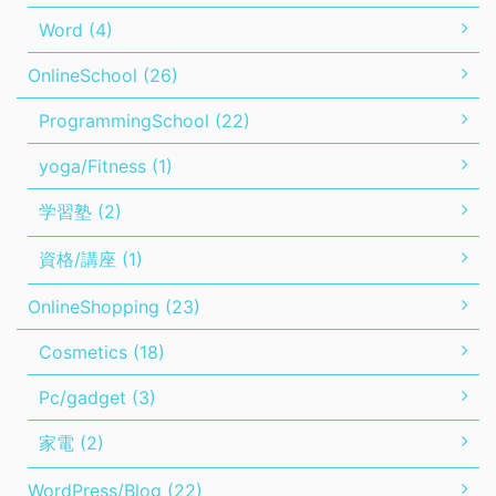
Word (4)
OnlineSchool (26)
ProgrammingSchool (22)
yoga/Fitness (1)
学習塾 (2)
資格/講座 (1)
OnlineShopping (23)
Cosmetics (18)
Pc/gadget (3)
家電 (2)
WordPress/Blog (22)