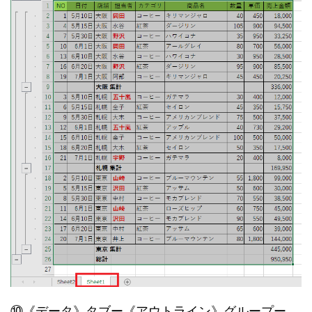
⑩《データ》タブー《アウトライン》グループー