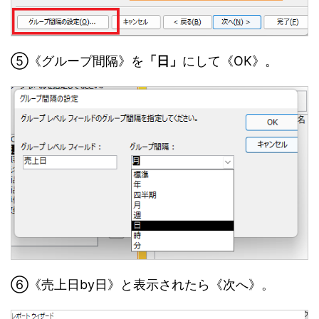
⑤《グループ間隔》を
「日」
にして《OK》。
⑥《売上日by日》と表示されたら《次へ》。