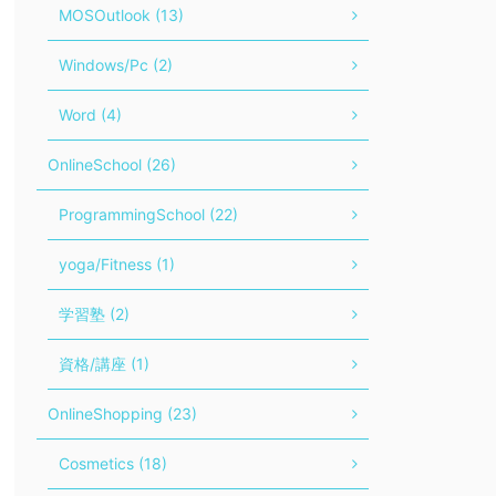
MOSOutlook (13)
Windows/Pc (2)
Word (4)
OnlineSchool (26)
ProgrammingSchool (22)
yoga/Fitness (1)
学習塾 (2)
資格/講座 (1)
OnlineShopping (23)
Cosmetics (18)