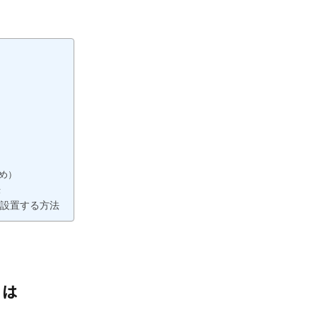
め）
法
に設置する方法
とは