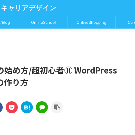
♥キャリアデザイン
/Blog
OnlineSchool
OnlineShopping
Car
め方/超初心者⑪ WordPress
の作り方