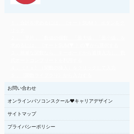
１．合計を求めるには、《オートSUM 》 ボタンをク
リック
２．「平均」「数値の個数」「最大値」「最小値」を
求めるには、《オートSUM▼ 》の▼から選択する
３．簡単な関数なら、キーボードから直接入力し、数
式オートコンプリートを利用する
４．《ｆｘ》（関数の挿入）をクリックして入力
５．《関数ライブラリ》から入力する
お問い合わせ
オンラインパソコンスクール♥キャリアデザイン
サイトマップ
プライバシーポリシー