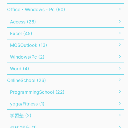
Office・Windows・Pc (90)
Access (26)
Excel (45)
MOSOutlook (13)
Windows/Pc (2)
Word (4)
OnlineSchool (26)
ProgrammingSchool (22)
yoga/Fitness (1)
学習塾 (2)
資格/講座 (1)