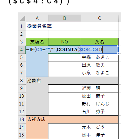
（＄Ｃ＄４：Ｃ４））