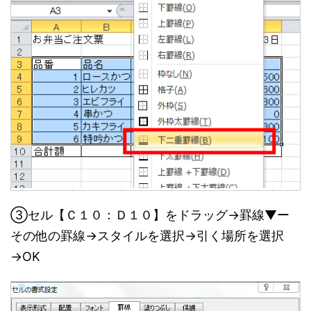
③セル【Ｃ１０：Ｄ１０】をドラッグ→罫線▼ー
その他の罫線→スタイルを選択→引く場所を選択
→OK