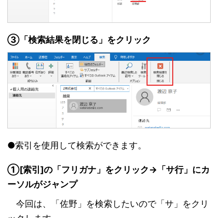
③「検索結果を閉じる」をクリック
●索引を使用して検索ができます。
①[索引]の「フリガナ」をクリック→「サ行」にカ
ーソルがジャンプ
今回は、「佐野」を検索したいので「サ」をクリ