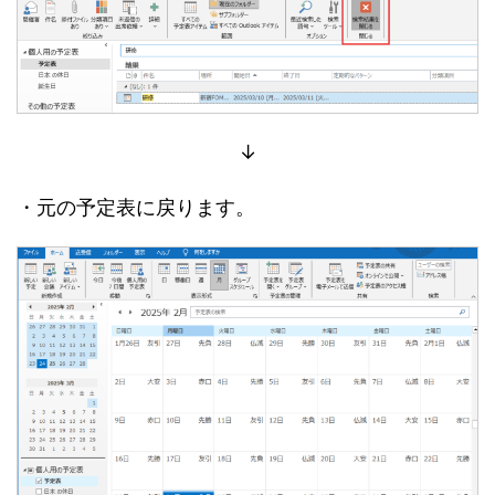
↓
・元の予定表に戻ります。