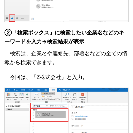
②「検索ボックス」に検索したい企業名などのキ
ーワードを入力→検索結果が表示
検索は、企業名や連絡先、部署名などの全ての情
報から検索できます。
今回は、「Z株式会社」と入力。