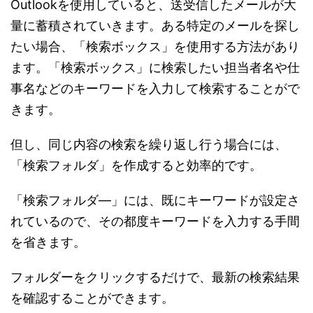
Outlookを使用していると、送受信したメールが大
量に蓄積されていきます。ある特定のメールを探し
たい場合、「検索ボックス」を使用する方法があり
ます。「検索ボックス」に検索したい担当者名や仕
事名などのキーワードを入力して検索することがで
きます。
但し、同じ内容の検索を繰り返し行う場合には、
「検索フォルダ」を作成すると効率的です。
「検索フォルダ―」には、既にキーワードが設定さ
れているので、その都度キーワードを入力する手間
を省きます。
フォルダーをクリックするだけで、最新の検索結果
を確認することができます。