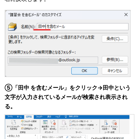
⑤「田中 を含むメール」をクリック→田中という
文字が入力されているメールが検索され表示され
る。