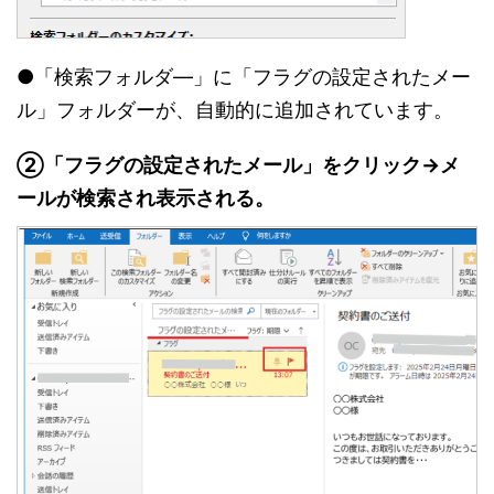
●「検索フォルダ―」に「フラグの設定されたメー
ル」フォルダーが、自動的に追加されています。
②「フラグの設定されたメール」をクリック→メ
ールが検索され表示される。