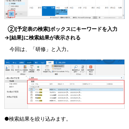
②[予定表の検索]ボックスにキーワードを入力
→[結果]に検索結果が表示される
今回は、「研修」と入力。
●検索結果を絞り込みます。