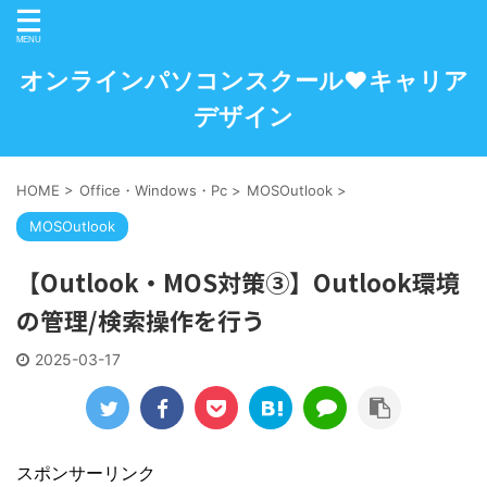
オンラインパソコンスクール♥キャリア
デザイン
HOME
>
Office・Windows・Pc
>
MOSOutlook
>
MOSOutlook
【Outlook・MOS対策③】Outlook環境
の管理/検索操作を行う
2025-03-17
スポンサーリンク