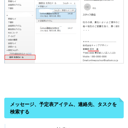
メッセージ、予定表アイテム、連絡先、タスクを
検索する