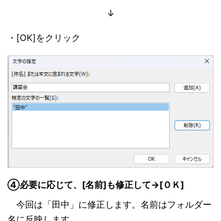
↓
・[OK]をクリック
④必要に応じて、[名前]も修正して→[ＯＫ]
今回は「田中」に修正します。名前はフォルダー
名に反映します。