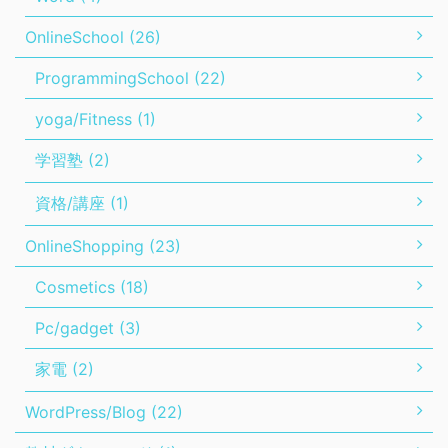
OnlineSchool (26)
ProgrammingSchool (22)
yoga/Fitness (1)
学習塾 (2)
資格/講座 (1)
OnlineShopping (23)
Cosmetics (18)
Pc/gadget (3)
家電 (2)
WordPress/Blog (22)