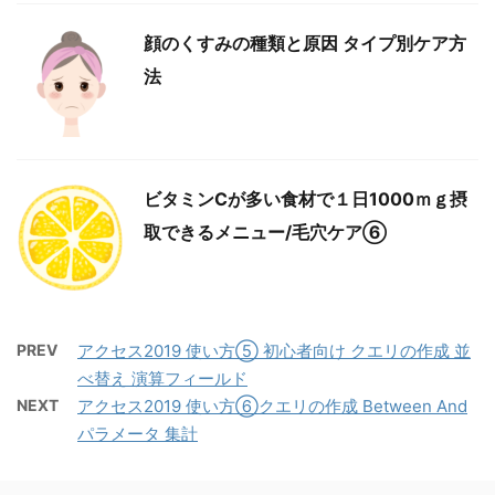
顔のくすみの種類と原因 タイプ別ケア方
法
ビタミンCが多い食材で１日1000ｍｇ摂
取できるメニュー/毛穴ケア⑥
PREV
アクセス2019 使い方⑤ 初心者向け クエリの作成 並
べ替え 演算フィールド
NEXT
アクセス2019 使い方⑥クエリの作成 Between And
パラメータ 集計