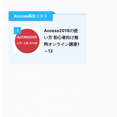
Access再生リスト
Access2019の使
1
い方 初心者向け無
料オンライン講座1
～12
１．開いた毛穴をなくしたい 毛穴トラブル
の種類とケア方法
２．毛穴が目立たなくなる洗顔
３．毛穴を引き締める化粧水は、【新世代
ビタミンＣ誘導体ＡＰＰＳ】
４．毛穴を引き締めるピーリングは、セラ
ＭＤローション たるみ毛穴に有効
５．毛穴を引き締めるパックは、ＬＵＳＨ