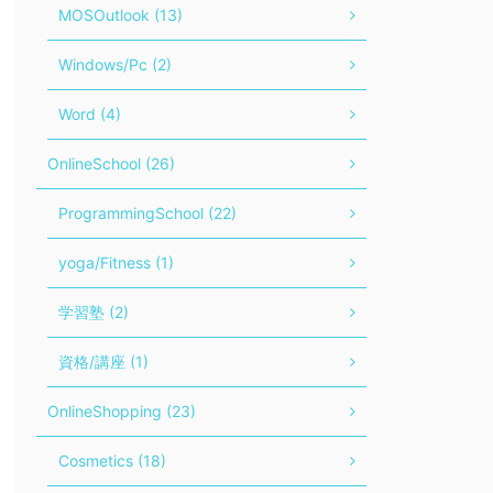
MOSOutlook (13)
Windows/Pc (2)
Word (4)
OnlineSchool (26)
ProgrammingSchool (22)
yoga/Fitness (1)
学習塾 (2)
資格/講座 (1)
OnlineShopping (23)
Cosmetics (18)