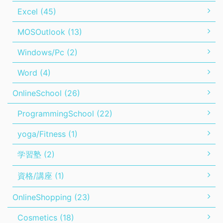
Excel (45)
MOSOutlook (13)
Windows/Pc (2)
Word (4)
OnlineSchool (26)
ProgrammingSchool (22)
yoga/Fitness (1)
学習塾 (2)
資格/講座 (1)
OnlineShopping (23)
Cosmetics (18)