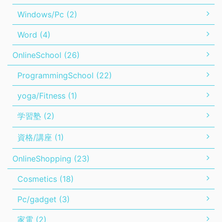
Windows/Pc (2)
Word (4)
OnlineSchool (26)
ProgrammingSchool (22)
yoga/Fitness (1)
学習塾 (2)
資格/講座 (1)
OnlineShopping (23)
Cosmetics (18)
Pc/gadget (3)
家電 (2)