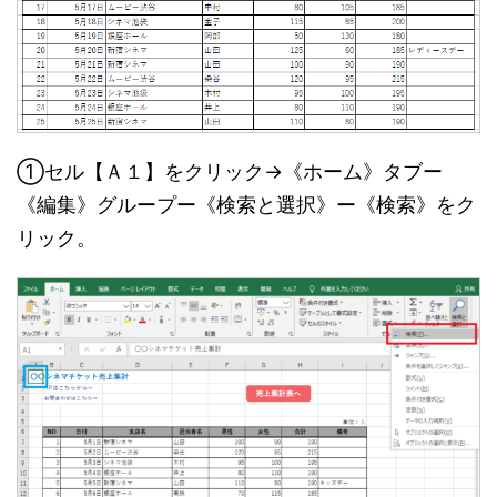
①セル【Ａ１】をクリック→《ホーム》タブー
《編集》グループー《検索と選択》ー《検索》をク
リック。