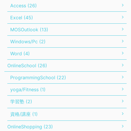
Access (26)
Excel (45)
MOSOutlook (13)
Windows/Pc (2)
Word (4)
OnlineSchool (26)
ProgrammingSchool (22)
yoga/Fitness (1)
学習塾 (2)
資格/講座 (1)
OnlineShopping (23)