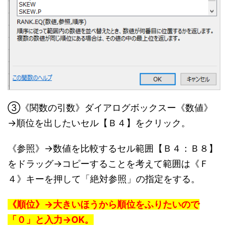
③《関数の引数》ダイアログボックスー《数値》
→順位を出したいセル【Ｂ４】をクリック。
《参照》→数値を比較するセル範囲【Ｂ４：Ｂ８】
をドラッグ→コピーすることを考えて範囲は《Ｆ
４》キーを押して「絶対参照」の指定をする。
《順位》→大きいほうから順位をふりたいので
「０」と入力→OK。